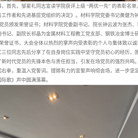
，首先，邹星礼同志宣读学院获评上级 “两优一先” 的表彰名
务工作者和先进基层党组织的决定》。材料学院党委书记黄健为
产党员颁发荣誉证书；材料学院党委副书记、院长钟云波为张杰、
书记、副院长祁晶为金属材料工程教工党支部、钢铁冶金博士研究
发荣誉证书，大会全体以热烈的掌声向受表彰的个人与集体致以诚
艺三位同志先后分享了在自身岗位实践中坚守党员初心的经历，
了新时代党员的先锋本色与责任担当，引发在场党员的强烈共鸣
起右拳，重温入党誓词。铿锵有力的宣誓声响彻会场，进一步坚
国际歌》声中圆满落幕。