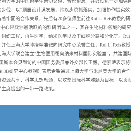
上海大学的中国留学生亲切交谈，合影留念，并鼓励进一步加强
的步伐，以“顶层设计谋发展，蹄疾步稳抓落实，加强协作提实效
牢固的合作关系，先后有20多位师生前往Rui L. Reis教授
下的3B研究中心是欧洲最活跃的的科研团体之一，其在生物材料领域的
织工程，再生医学，纳米医学以及干细胞分离和分化等。Rui L. 
任上海大学肿瘤精准靶向研究中心荣誉主任，Rui L. Reis
海大学联合建立“生物医用靶向纳米材料国际实验室”，共建国
总统在里斯本会见到访的中国国务委员兼外交部长王毅。德索萨表示
到3B研究中心参观时表示希望通过上海大学与米尼奥大学的合
研资源共享，科学思想融通，以攻坚国际科学难题为目标，以贡
平主席提出的一带一路政策。