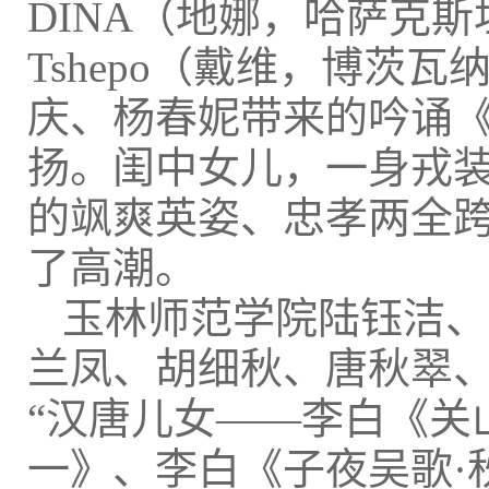
DINA（地娜，哈萨克斯坦
Tshepo（戴维，博茨
庆、杨春妮带来的吟诵
扬。闺中女儿，一身戎
的飒爽英姿、忠孝两全
了高潮。
玉林师范学院陆钰洁、
兰凤、胡细秋、唐秋翠
“汉唐儿女——李白《关
一》、李白《子夜吴歌·