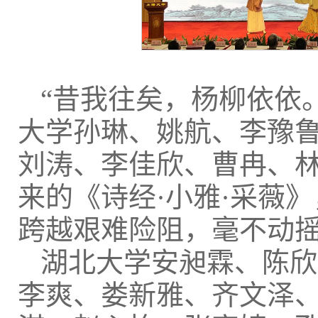
“昔我往矣，杨柳依依
大学孙琳、姚航、李豫
刘涛、李佳欣、曹冉、
来的《诗经·小雅·采薇
跨越艰难险阻，毫不动
湖北大学安昶霖、陈欣
李爽、娄新雅、齐文泽