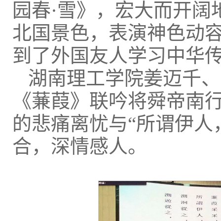
园春·雪》，宏大而开阔
北国景色，表演神色动
到了外国友人学习中华
湖南理工学院姜迈千、
《蒹葭》联吟将舜帝南
的悲痛离忧与“所谓伊人
合，深情感人。