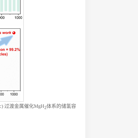
) 过渡金属催化MgH
体系的储氢容
2