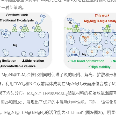
了一种新策略。
 Mg
Ni@Ti-MgO催化剂同时促进了氢的吸附、解离、扩散和形
2
，利用TiVO
和NiO双前驱体成功在Mg/MgH
表面原位合成了M
4
2
现了均匀分布。
Mg
Ni@Ti-MgO/MgH
储氢材料的初始放氢温度可显
2
2
(图2b和图2c)，展现出了优异的中温动力学性能。同时，该催
-1
d)。Mg
Ni@Ti-MgO/MgH
的活化能为81 kJ·mol
(图2e图2f)，明
2
2