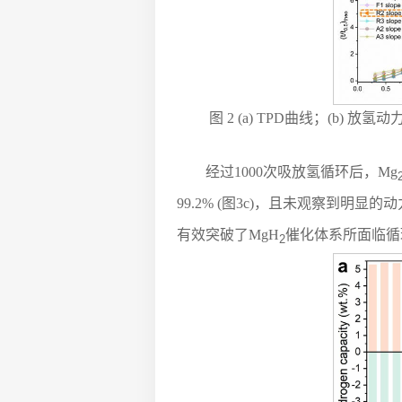
图 2 (a) TPD曲线；(b) 放
经过1000次吸放氢循环后，Mg
99.2% (图3c)，且未观察到明显的
有效突破了MgH
催化体系所面临循
2