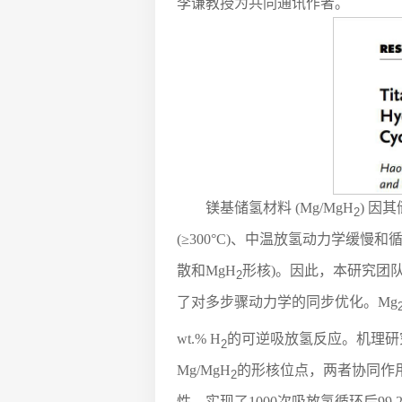
李谦教授为共同通讯作者。
镁基储氢材料 (Mg/MgH
) 因
2
(≥300°C)、中温放氢动力学缓慢
散和MgH
形核)。因此，本研究团
2
了对多步骤动力学的同步优化。Mg
wt.% H
的可逆吸放氢反应。机理研究
2
Mg/MgH
的形核位点，两者协同作用
2
性，实现了1000次吸放氢循环后9