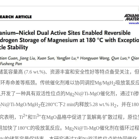
其储氢容量高 (7.6 wt.%)、资源丰富和安全性好等特点备受关
和循环寿命差等瓶颈。传统催化剂难以协同调控Mg/MgH
吸放氢反应
2
队开发了一种具有双活性位点的Mg
Ni@Ti-MgO催化剂，通过Ti
2
Ni@Ti-MgO/MgH
在280°C下2 min内释放5.28 wt.% H
，并在18
2
2
2
2+
3+
表明，Ti
和Ti
在MgO晶格中促进了氢解离/扩散过程，原位
加快了180°C的吸放氢反应。Mg
Ni@Ti-MgO催化剂在循
2
9.2%的储氢容量保持率。本研究通过Ti和Ni双活性位点的协同