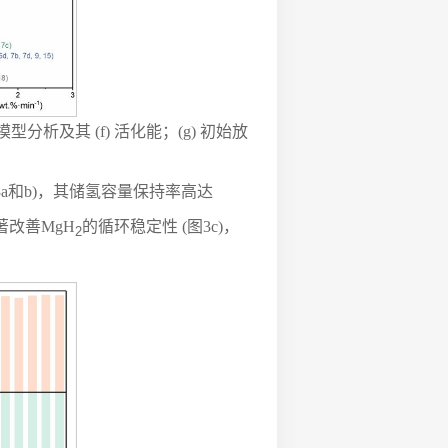
学模型分析及其 (f) 活化能；(g) 初始放
%(图3a和b)，其储氢容量保持率高达
显著改善MgH
的循环稳定性 (图3c)，
2