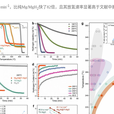
-1
min
，比纯Mg/MgH
快了82倍，且其放氢速率显著高于文献中
2