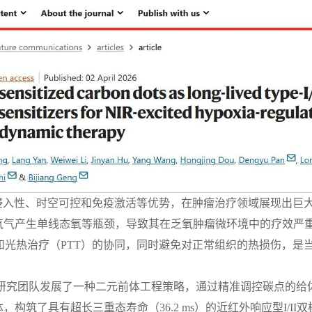
非侵入性、时空可控和免疫激活等优势，在肿瘤治疗领域展现出巨
氧气产生单线态氧等瓶颈，导致其在乏氧肿瘤微环境中的疗效严
与温和光热治疗（PTT）的协同，同时避免对正常组织的热损伤，是
研究团队发展了一种二元前体工程策略，通过精准调控碳点的给体-π
筑了具有超长三重态寿命（36.2 ms）的近红外响应型I/II双