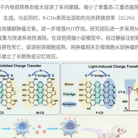
的分子内电荷转移态极大促进了系间窜越，缩小了单重态-三重态能
）生成。与此同时，P-CDs表现出温和的光热转换效率（32.2%），
，有效缓解肿瘤乏氧，进一步增强PDT疗效。研究团队进一步采用M1
瘤富集与快速系统性清除。在双侧荷瘤小鼠模型中，经过静脉注射
原性死亡、促进树突细胞成熟、将肿瘤相关巨噬细胞从促肿瘤的
并建立了长期免疫记忆效应。