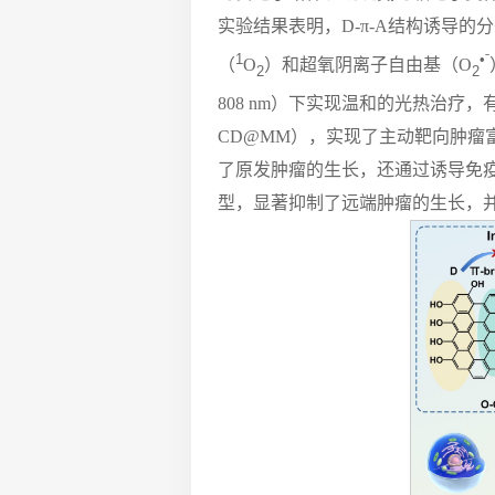
实验结果表明，D-π-A结构诱导
1
•
ˉ
（
O
）和超氧阴离子自由基（O
2
2
808 nm）下实现温和的光热治疗
CD@MM），实现了主动靶向肿
了原发肿瘤的生长，还通过诱导免疫
型，显著抑制了远端肿瘤的生长，