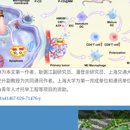
镇林为本文第一作者，耿弼江副研究员、潘登余研究员、上海交通
史升副教授为共同通讯作者。上海大学为第一完成单位和通讯单
协青年人才托举工程等项目的资助。
038/s41467-026-71476-y