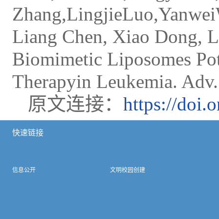
Zhang,LingjieLuo,Yanwei
Liang Chen, Xiao Dong, L
Biomimetic Liposomes Pot
Therapyin Leukemia. Adv. 
原文连接：
https://doi
快速链接
信息公开
文明校园创建