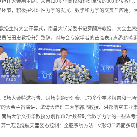
担任大会副主席。来自120多个高校和科研单位的300多位教
等环节，积极探讨理性力学的发展、数学和力学的交叉与应用，
楠教授主持大会开幕式，南昌大学党委书记罗嗣海教授、大会主
委员张田忠教授分别致辞，对与会专家学者的莅临表示热烈的欢
、5场大会特邀报告、14场专题研讨会、170多个学术报告和一场
学”的大会主旨演讲，邀请大连理工大学郭旭教授、洪都航空工业
南昌大学文丕华教授分别作题为“数智时代数学力学的一些思考
计算”“无退绕航天器姿态控制：全驱系统方法”“V形切口界面多