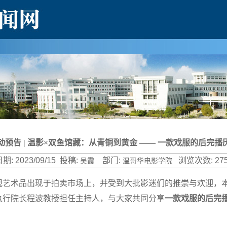
动预告 | 温影×双鱼馆藏：从青铜到黄金 —— 一款戏服的后完播
期:
2023/09/15
投稿:
部门:
浏览次数:
27
吴霞
温哥华电影学院
视艺术品出现于拍卖市场上，并受到大批影迷们的推崇与欢迎，
执行院长程波教授担任主持人，与大家共同分享
一款戏服的后完