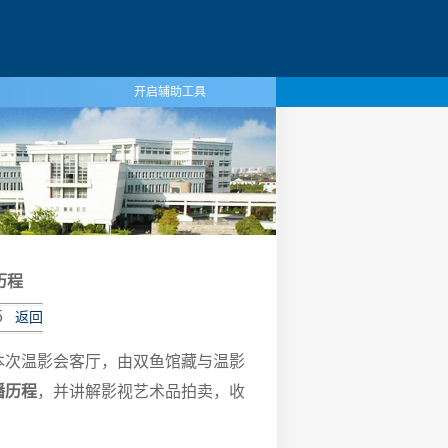
开启辅助工具
历程
5
返回
本次温影会客厅，由双鱼馆藏与温影
播历程
，并讲解影视艺术品拍卖，收