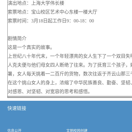
演出地点：上海大学伟长楼
索票地点：宝山校区艺术中心东楼一楼大厅
索票时间：3月18日起工作日9：00-18：00
剧情简介
这是一个真实的故事。
上世纪八十年代末，一个年轻漂亮的女人生下了一个双目失
人克夫便与他们母女四人断绝了往来。为了抚育三个孩子，
暑，女人每天挑着一二百斤的货物，数次往返于齐云山那三
在这个挑山女人的身上，浓缩了中华民族善良、勤奋、坚韧
对感恩、对坚韧、对宽容的思考和感悟。
快速链接
信息公开
文明校园创建