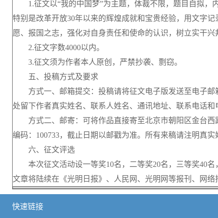
1.征文以“我的中国梦”为主题，体裁不限，题目自拟，
特别是改革开放30年以来的辉煌成就和宝贵经验，用文字记
愿、报国之志，强化对自身责任和使命的认识，树立实干兴
2.征文字数4000以内。
3.征文须为作者本人原创，严禁抄袭、剽窃。
五、投稿方式及要求
方式一、邮箱提交：投稿请将征文电子版发送至电子邮箱：wdz
处留下作者真实姓名、联系人姓名、通讯地址、联系电话和
方式二、邮寄：可将作品直接寄至北京市朝阳区金台西路2
编码：100733，截止日期以邮戳为准。所有来稿请注明
六、征文评选
本次征文活动设一等奖10名，二等奖20名，三等奖40名
文章将陆续在《光明日报》、人民网、光明网等报刊、网络
快速链接