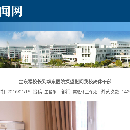
金东寒校长到华东医院探望慰问我校离休干部
期:
2016/01/15
投稿:
部门:
浏览次数:
142
王智俐
离退休工作处