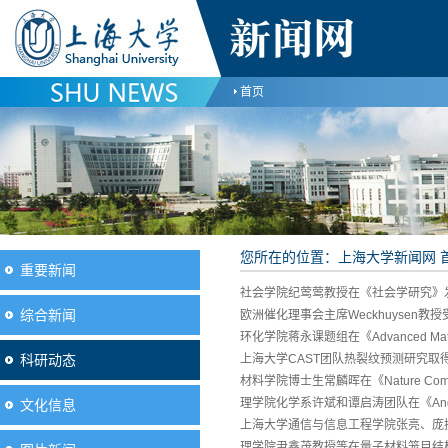
首页
您所在的位置：
上海大学新闻网
重要新闻
社会学院纪莺莺教授在《社会学研究》
综合新闻
欧洲催化理事会主席Weckhuysen
环化学院蒋永课题组在《Advanced M
科研动态
上海大学CAST团队热裂纹预测研究取
材料学院博士生常麟晖在《Nature Com
理学院化学系许斌和谭启涛团队在《Angewandt
文化信息
上海大学通信与信息工程学院张亮、庞
理学院尹鑫茂教授等在量子材料笼目结