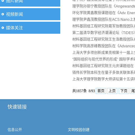
图片新闻
理学院孙丽宁教授团队在《Angewandte Ch
环化学院黄鑫教授课题组在《Adv. Energy Mater.
视频新闻
理学院尹鑫茂教授团队在ACS Nano
材料基因组工程研究院葛军饴教授团队在
媒体关注
第二届清华数字经济潮涌论坛（TiDE
材料基因组工程研究院王生浩教授团队在《Adva
材料学院高彦峰教授团队在《Advanced Fu
上海大学多项创新成果亮相第十一届上
“国际组织与现代世界的形成” 国际学
材料基因组工程研究院王元庆课题组在《Coord
钱伟长学院本科生在量子多体关联体系
上海大学理学院数学大师讲坛第十五讲
共1857条 8/93
首页
上页
下页
尾
快速链接
信息公开
文明校园创建