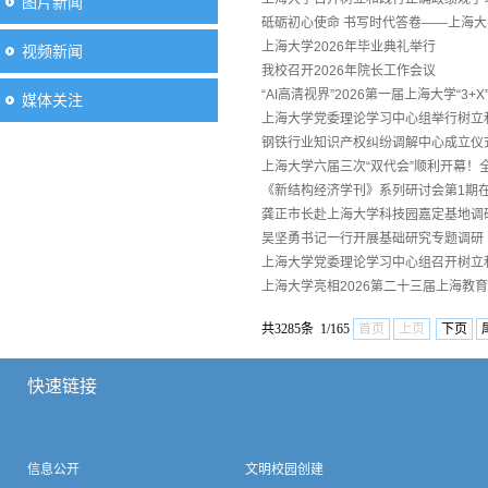
图片新闻
砥砺初心使命 书写时代答卷——上海大
上海大学2026年毕业典礼举行
视频新闻
我校召开2026年院长工作会议
“AI高清视界”2026第一届上海大学“3
媒体关注
上海大学党委理论学习中心组举行树立
钢铁行业知识产权纠纷调解中心成立仪
上海大学六届三次“双代会”顺利开幕！
《新结构经济学刊》系列研讨会第1期
龚正市长赴上海大学科技园嘉定基地调
吴坚勇书记一行开展基础研究专题调研
上海大学党委理论学习中心组召开树立
上海大学亮相2026第二十三届上海教
共3285条 1/165
首页
上页
下页
快速链接
信息公开
文明校园创建