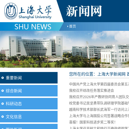
首页
您所在的位置：
上海大学新闻网
重要新闻
中国共产党上海大学第四届委员会第五
综合新闻
我校召开综改任务落实推进会
我校召开2026年产教研协同育人团队
科研动态
校党委书记吴坚勇带队调研理学院基础
越南科学技术部部长武海军一行访问上
上海大学与上海国投公司签署战略合作
文化信息
喜报！国家科技进步奖二等奖！
上海大学召开树立和践行正确政绩观学