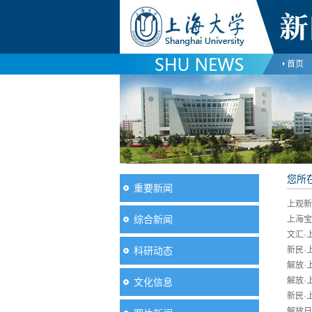
首页
您所
重要新闻
上观新
综合新闻
上海宝
文汇·
科研动态
新民·
解放·
解放·
文化信息
新民·
解放日