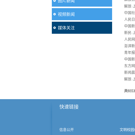
图片新闻
解放·
中国社
视频新闻
人民日
中国新
媒体关注
新民·
人民网
澎湃新
青年报
中国新
东方网
新闻晨
解放·
共9353
快速链接
信息公开
文明校园