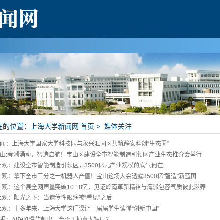
在的位置：
上海大学新闻网
首页
>
媒体关注
闻：上海大学国家大学科技园与永兴汇园区共筑静安科创“生态圈”
山:春潮涌动，智造启航！宝山区建设全市智能制造引领区产业生态推介会举行
上观：建设全市智能制造引领区，3500亿元产业规模的底气何在
上观：拿下全市三分之一机器人产值！宝山这场大会透露3500亿“智造”新蓝图
上观：这个展全网声量突破10.18亿，见证岭南革新精神与海派包容气质彼此滋养
上观：阳光之下：当遗传性眼病被“看见”之后
上观：十多年来，上海大学这门课让一届届学生读懂“创新中国”
报：AI短剧爆款频出，会否干掉真人短剧？