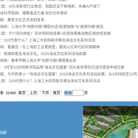
上观：AI引发影视行业焦虑：短剧还没干掉电影，先被AI干掉了
会科学院网：凝聚奋进力量 担负社科使命
报：聚焦文化艺术深刻变革
闻网：上海大学“创新中国”课程共话“能源强国”与“美丽中国”建设
上观：沪六双向奔赴！百余项科技成果+应用场景推动跨区域协同发展
：310代表什么？上海三大机构联手推出海派文化系列活动
闻：看展览｜在上海的工业景观里，看到火红年代的中国精神
：梳理和普及海派文化，2026海派文化系列活动启幕
闻网：春季学期上海大学“创新中国”课程再出发
：3月至10月到图书馆品赏“海派文化盛宴” 四大板块带你沉浸式感受申城文脉
报：为市民奉上一场海派文化盛宴！2026海派文化系列活动启幕，从3月持续至10
上观：310代表什么？上海三大机构联手推出海派文化系列活动
条 10/468
首页
上页
下页
尾页
页
创建