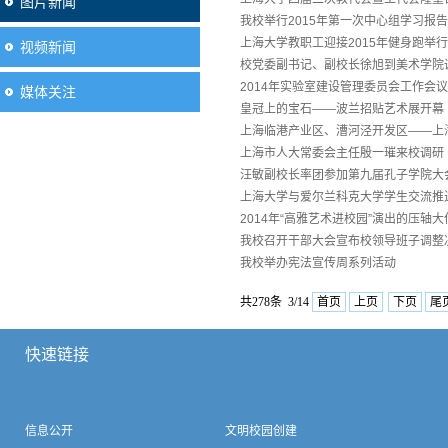
图片新闻
我校举行2015年第一次中心组学习报
上海大学教职工迎接2015年健身跑举行
视频新闻
校党委副书记、副校长徐旭到美术学院
2014年实验室建设管理委员会工作会
媒体关注
皇冠上的宝石——波兰招贴艺术展开幕
上海临港产业区、漕河泾开发区——上海
上海市人大常委会主任殷一璀来校调研
汪敏副校长率团参加第九届孔子学院大
上海大学与爱尔兰科克大学学生交流推
2014年“高雅艺术进校园”演出的压
我校召开干部大会宣布校领导班子调整
我校举办宪法宣传周系列活动
共278条 3/14
首页
上页
下页
尾
快速链接
信息公开
文明校园创建