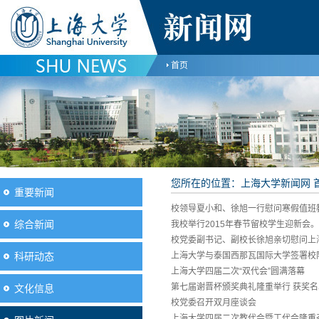
首页
您所在的位置：
上海大学新闻网
重要新闻
校领导夏小和、徐旭一行慰问寒假值班
综合新闻
我校举行2015年春节留校学生迎新会。
校党委副书记、副校长徐旭亲切慰问上
科研动态
上海大学与泰国西那瓦国际大学签署校
上海大学四届二次“双代会”圆满落幕
第七届谢晋杯颁奖典礼隆重举行 获奖
文化信息
校党委召开双月座谈会
上海大学四届二次教代会暨工代会隆重