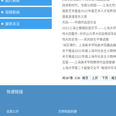
图片新闻
阅享新时代，书香沁校园——上海大学20
国家艺术基金2022年度艺术人才培养
视频新闻
德奥浪漫音乐之夜
天际——中国作品音乐会
媒体关注
2023上海之春国际音乐节——上海大
伟大的握手--孙中山与李大钊会晤百年
伟大的女性——宋庆龄生平事迹展
“深实博约：上海美术学院美术馆藏品展
关于推选2022年度上海市社会主义精
关于推选2022年度上海市社会主义精
互鉴——上海美术学院教师作品观摩展
上海大学第二十届菊文化节 “菊颂中华
共587条 3/30
首页
上页
下页
尾
快速链接
信息公开
文明校园创建