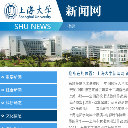
首页
您所在的位置：
上海大学新闻网
重要新闻
高雅特殊艺术进校园----中国残疾人
综合新闻
“光影中国”德艺双馨讲坛第十二期暨电
上美书峰——全国高校书法教师作品展
科研动态
活动预告 | 温影×双鱼馆藏：从青铜到
《赵氏孤儿》——青鸟剧社2023年毕
上海电影学院毕业展演--电影制作协奏
文化信息
墨韵芳华——上海市女书家书法作品邀
2023上海美术学院毕业作品展启幕